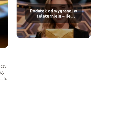
Podatek od wygranej w
teleturnieju – ile
wynosi i jak go
rozliczyć?
 czy
awy
dań.