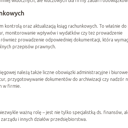
 mniej widocznych, ale kluczowych dla firmy zadań i obowiązków
hunkowych
m kontrolą oraz aktualizacją ksiąg rachunkowych. To właśnie do 
ur, monitorowanie wpływów i wydatków czy też prowadzenie
ym również prowadzenie odpowiedniej dokumentacji, która wyma
tualnych przepisów prawnych.
gowej należą także liczne obowiązki administracyjne i biurowe
aktur, przygotowywanie dokumentów do archiwizacji czy nadzór 
 w firmie.
ezwykle ważną rolę – jest nie tylko specjalistką ds. finansów, a
arządu i innych działów przedsiębiorstwa.