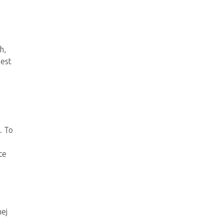
h,
jest
. To
ce
mej