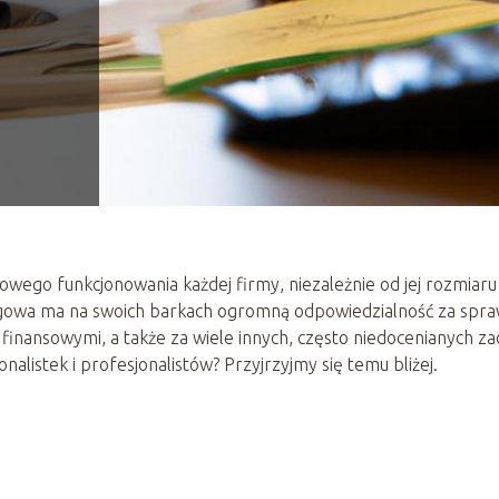
łowego funkcjonowania każdej firmy, niezależnie od jej rozmiaru
sięgowa ma na swoich barkach ogromną odpowiedzialność za spr
inansowymi, a także za wiele innych, często niedocenianych za
alistek i profesjonalistów? Przyjrzyjmy się temu bliżej.