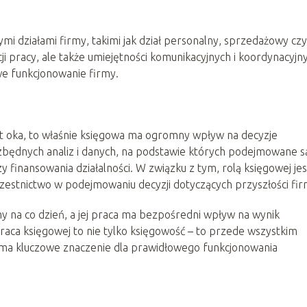
mi działami firmy, takimi jak dział personalny, sprzedażowy czy
ji pracy, ale także umiejętności komunikacyjnych i koordynacyjn
we funkcjonowanie firmy.
ut oka, to właśnie księgowa ma ogromny wpływ na decyzje
zbędnych analiz i danych, na podstawie których podejmowane s
y finansowania działalności. W związku z tym, rolą księgowej jes
czestnictwo w podejmowaniu decyzji dotyczących przyszłości fir
y na co dzień, a jej praca ma bezpośredni wpływ na wynik
praca księgowej to nie tylko księgowość – to przede wszystkim
 ma kluczowe znaczenie dla prawidłowego funkcjonowania