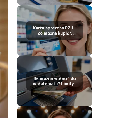
Karta apteczna PZU –
co można kupić?
Poradnik dla pacjenta
Ile można wpłacić do
wpłatomatu? Limity i
zasady wpłat