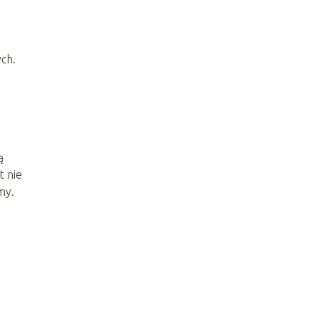
ych.
ą
t nie
my.